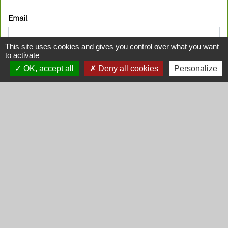
Email
This site uses cookies and gives you control over what you want
to activate
Mot de passe
OK, accept all
Deny all cookies
Personalize
Se souvenir de moi
Mot de passe oublié ?
Se connecter
L'abus d'alcool est dangereux pour la santé, consommez avec
modération.